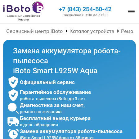
+7 (843) 254-50-42
Ежедневно с 9:00 до 21:00
Сервисный центр iBoto
в
Казани
Сервисный центр iBoto
Каталог устройств
Ремонт
Замена аккумулятора робота-
пылесоса
iBoto Smart L925W Aqua
Официальный сервис
Гарантийное обслуживание
робота-пылесоса iBoto до 3 лет
Диагностика за наш счет,
ремонт по желанию
Бесплатный выезд курьера
в день обращения
Замена аккумулятора робота-пылесоса
iBoto Smart L925W Aqua от 35 минут