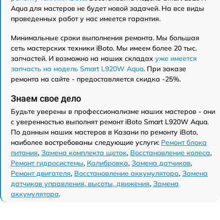
Aqua для мастеров не будет новой задачей. На все виды
проведенных работ у нас имеется гарантия.
Минимальные сроки выполнения ремонта. Мы большая
сеть мастерских техники iBoto. Мы имеем более 20 тыс.
запчастей. И возможно на наших складах
уже имеется
запчасть на модель Smart L920W Aqua
. При заказе
ремонта на сайте - предоставляется скидка -25%.
Знаем свое дело
Будьте уверены в профессионализме наших мастеров - они
с уверенностью выполнят ремонт iBoto Smart L920W Aqua.
По данным наших мастеров в Казани по ремонту iBoto,
наиболее востребованы следующие услуги:
Ремонт блока
питания
,
Замена комплекта щеток
,
Восстановление колеса
,
Ремонт гидросистемы
,
Калибровка
,
Замена датчиков
,
Ремонт двигателя
,
Восстановление аккумулятора
,
Замена
датчиков управления, высоты, движения
,
Замена
аккумулятора
.