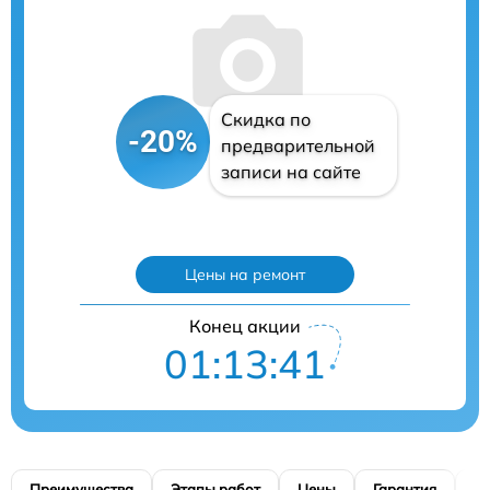
Скидка по
-20%
предварительной
записи на сайте
Цены на ремонт
Конец акции
01:13:40
Преимущества
Этапы работ
Цены
Гарантия
М